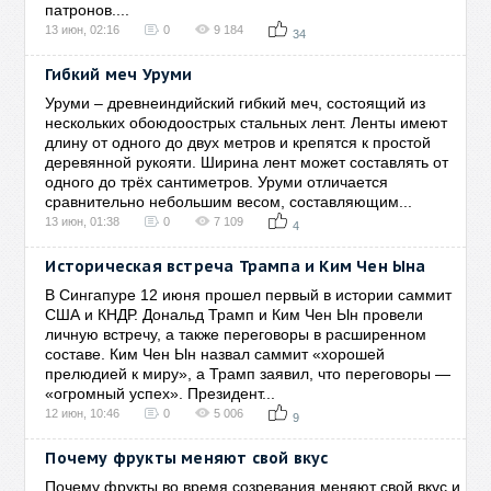
патронов....
13 июн, 02:16
0
9 184
34
Гибкий меч Уруми
Уруми – древнеиндийский гибкий меч, состоящий из
нескольких обоюдоострых стальных лент. Ленты имеют
длину от одного до двух метров и крепятся к простой
деревянной рукояти. Ширина лент может составлять от
одного до трёх сантиметров. Уруми отличается
сравнительно небольшим весом, составляющим...
13 июн, 01:38
0
7 109
4
Историческая встреча Трампа и Ким Чен Ына
В Сингапуре 12 июня прошел первый в истории саммит
США и КНДР. Дональд Трамп и Ким Чен Ын провели
личную встречу, а также переговоры в расширенном
составе. Ким Чен Ын назвал саммит «хорошей
прелюдией к миру», а Трамп заявил, что переговоры —
«огромный успех». Президент...
12 июн, 10:46
0
5 006
9
Почему фрукты меняют свой вкус
Почему фрукты во время созревания меняют свой вкус и