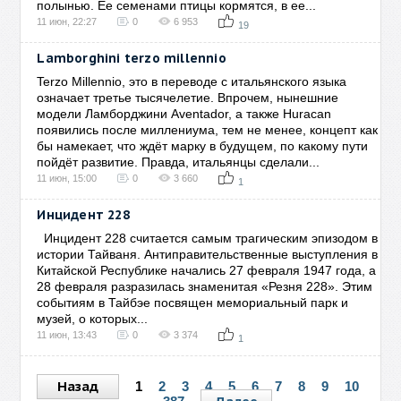
полынью. Ее семенами птицы кормятся, в ее...
11 июн, 22:27
0
6 953
19
Lamborghini terzo millennio
Terzo Millennio, это в переводе с итальянского языка
означает третье тысячелетие. Впрочем, нынешние
модели Ламборджини Aventador, а также Huracan
появились после миллениума, тем не менее, концепт как
бы намекает, что ждёт марку в будущем, по какому пути
пойдёт развитие. Правда, итальянцы сделали...
11 июн, 15:00
0
3 660
1
Инцидент 228
Инцидент 228 считается самым трагическим эпизодом в
истории Тайваня. Антиправительственные выступления в
Китайской Республике начались 27 февраля 1947 года, а
28 февраля разразилась знаменитая «Резня 228». Этим
событиям в Тайбэе посвящен мемориальный парк и
музей, о которых...
11 июн, 13:43
0
3 374
1
Назад
1
2
3
4
5
6
7
8
9
10