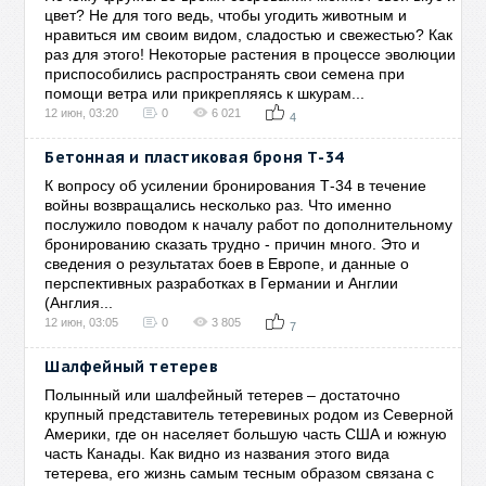
цвет? Не для того ведь, чтобы угодить животным и
нравиться им своим видом, сладостью и свежестью? Как
раз для этого! Некоторые растения в процессе эволюции
приспособились распространять свои семена при
помощи ветра или прикрепляясь к шкурам...
12 июн, 03:20
0
6 021
4
Бетонная и пластиковая броня Т-34
К вопросу об усилении бронирования Т-34 в течение
войны возвращались несколько раз. Что именно
послужило поводом к началу работ по дополнительному
бронированию сказать трудно - причин много. Это и
сведения о результатах боев в Европе, и данные о
перспективных разработках в Германии и Англии
(Англия...
12 июн, 03:05
0
3 805
7
Шалфейный тетерев
Полынный или шалфейный тетерев – достаточно
крупный представитель тетеревиных родом из Северной
Америки, где он населяет большую часть США и южную
часть Канады. Как видно из названия этого вида
тетерева, его жизнь самым тесным образом связана с