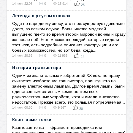
14 июн, 22:08
0
15 914
25
Легенда о ртутных ножах
Судя по народному эпосу, этот нож существует довольно
долго, во всяком случае, Большинство моделей
выпущено где-то во время второй мировой войны и сразу
же после неё. Есть множество людей, которые видели
этот нож, есть подробные описания конструкции и его
боевых возможностей, но вот беда, когда...
14 июн, 20:39
0
11 935
24
История транзистора
Одним из значительных изобретений XX века по праву
считается изобретение транзистора, пришедшего на
замену электронным лампам. Долгое время лампы были
единственным активным компонентом всех
радиоэлектронных устройств, хотя и имели множество
недостатков. Прежде всего, это большая потребляемая...
14 июн, 00:30
0
9 567
20
Квантовые точки
Квантовая точка — фрагмент проводника или
полупроводника, носители заряда (электроны или дырки)