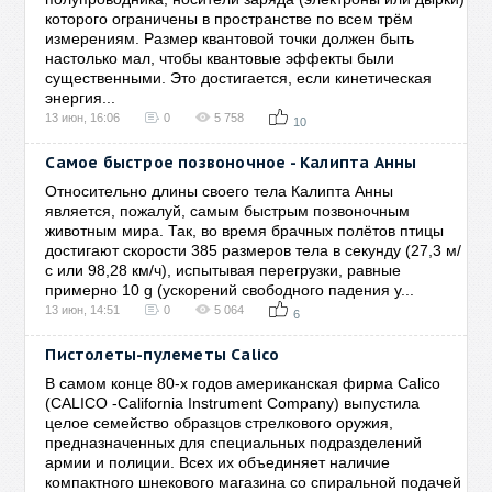
которого ограничены в пространстве по всем трём
измерениям. Размер квантовой точки должен быть
настолько мал, чтобы квантовые эффекты были
существенными. Это достигается, если кинетическая
энергия...
13 июн, 16:06
0
5 758
10
Самое быстрое позвоночное - Калипта Анны
Относительно длины своего тела Калипта Анны
является, пожалуй, самым быстрым позвоночным
животным мира. Так, во время брачных полётов птицы
достигают скорости 385 размеров тела в секунду (27,3 м/
с или 98,28 км/ч), испытывая перегрузки, равные
примерно 10 g (ускорений свободного падения у...
13 июн, 14:51
0
5 064
6
Пистолеты-пулеметы Calico
В самом конце 80-х годов американская фирма Calico
(CALICO -California Instrument Company) выпустила
целое семейство образцов стрелкового оружия,
предназначенных для специальных подразделений
армии и полиции. Всех их объединяет наличие
компактного шнекового магазина со спиральной подачей