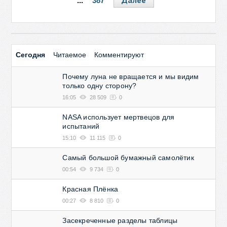
Далее
...
387
Сегодня
Читаемое
Комментируют
Почему луна не вращается и мы видим
только одну сторону?
16:05
28 509
0
NASA использует мертвецов для
испытаний
15:10
11 115
0
Самый большой бумажный самолётик
00:54
9 734
0
Красная Плёнка
00:27
8 810
0
Засекреченные разделы таблицы