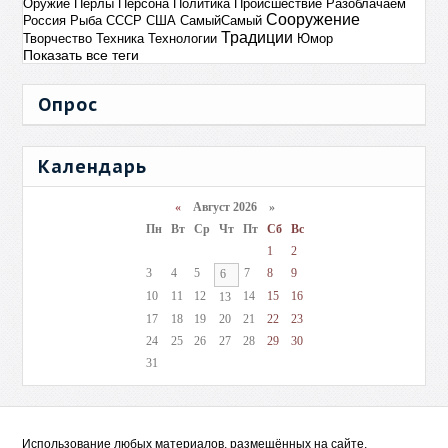
Оружие
Перлы
Персона
Политика
Происшествие
Разоблачаем
Сооружение
Россия
Рыба
СССР
США
СамыйСамый
Традиции
Творчество
Техника
Технологии
Юмор
Показать все теги
Опрос
Календарь
«
Август 2026 »
Пн
Вт
Ср
Чт
Пт
Сб
Вс
1
2
3
4
5
7
8
9
6
10
11
12
14
15
16
13
17
18
19
20
21
22
23
24
25
26
27
28
29
30
31
Использование любых материалов, размещённых на сайте,