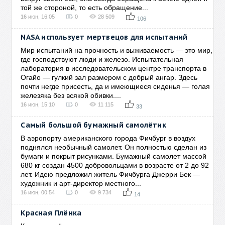
той же стороной, то есть обращение...
16 июн, 16:05
0
28 509
106
NASA использует мертвецов для испытаний
Мир испытаний на прочность и выживаемость — это мир,
где господствуют люди и железо. Испытательная
лаборатория в исследовательском центре транспорта в
Огайо — гулкий зал размером с добрый ангар. Здесь
почти негде присесть, да и имеющиеся сиденья — голая
железяка без всякой обивки....
16 июн, 15:10
0
11 115
33
Самый большой бумажный самолётик
В аэропорту американского города Фичбург в воздух
поднялся необычный самолет. Он полностью сделан из
бумаги и покрыт рисунками. Бумажный самолет массой
680 кг создан 4500 добровольцами в возрасте от 2 до 92
лет. Идею предложил житель Фичбурга Джерри Бек —
художник и арт-директор местного...
16 июн, 00:54
0
9 734
14
Красная Плёнка