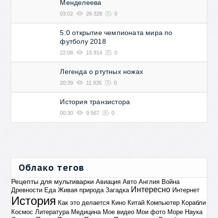
Менделеева
03:02
26 328
0
5:0 открытие чемпионата мира по
футболу 2018
22:08
15 914
0
Легенда о ртутных ножах
20:39
11 935
0
История транзистора
00:30
9 567
0
Облако тегов
Рецепты для мультиварки
Авиация
Авто
Англия
Война
Интересно
Древности
Еда
Живая природа
Загадка
Интернет
История
Как это делается
Кино
Китай
Компьютер
Корабли
Космос
Литература
Медицина
Мое видео
Мои фото
Море
Наука