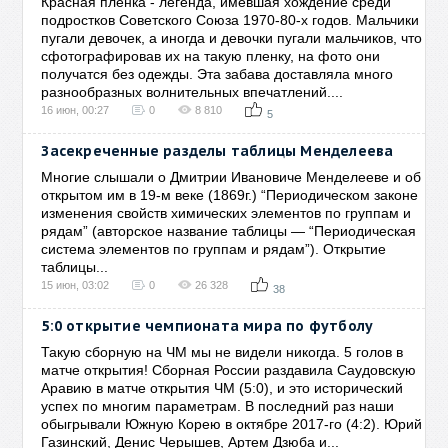
Красная плёнка - легенда, имевшая хождение среди
подростков Советского Союза 1970-80-х годов. Мальчики
пугали девочек, а иногда и девочки пугали мальчиков, что
сфотографировав их на такую пленку, на фото они
получатся без одежды. Эта забава доставляла много
разнообразных волнительных впечатлений....
16 июн, 00:27
0
8 810
5
Засекреченные разделы таблицы Менделеева
Многие слышали о Дмитрии Ивановиче Менделееве и об
открытом им в 19-м веке (1869г.) “Периодическом законе
изменения свойств химических элементов по группам и
рядам” (авторское название таблицы — “Периодическая
система элементов по группам и рядам”). Открытие
таблицы...
15 июн, 03:02
0
26 328
38
5:0 открытие чемпионата мира по футболу
Такую сборную на ЧМ мы не видели никогда. 5 голов в
матче открытия! Сборная России раздавила Саудовскую
Аравию в матче открытия ЧМ (5:0), и это исторический
успех по многим параметрам. В последний раз наши
обыгрывали Южную Корею в октябре 2017-го (4:2). Юрий
Газинский, Денис Черышев, Артем Дзюба и...