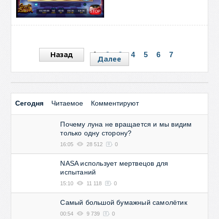
Назад
1
2
3
4
5
6
7
Далее
Сегодня
Читаемое
Комментируют
Почему луна не вращается и мы видим
только одну сторону?
16:05
28 512
0
NASA использует мертвецов для
испытаний
15:10
11 118
0
Самый большой бумажный самолётик
00:54
9 739
0