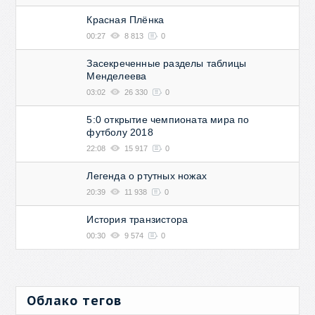
Красная Плёнка
00:27
8 813
0
Засекреченные разделы таблицы
Менделеева
03:02
26 330
0
5:0 открытие чемпионата мира по
футболу 2018
22:08
15 917
0
Легенда о ртутных ножах
20:39
11 938
0
История транзистора
00:30
9 574
0
Облако тегов