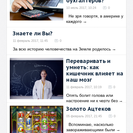
бухгалтеров?
10 июль 2017, 10:24
0
Не зря говортя, в америке у
каждого
→
Знаете ли Вы?
11 февраль 2017, 11:45
0
За всю историю человечества на Земле родилось
→
Переваривать и
умнеть: как
кишечник влияет на
наш мозг
11 февраль 2017, 10:19
0
Опять болит голова или
настроение ни к черту без
→
Золото Ацтеков
05 февраль 2017, 21:45
0
Вспоминаю, насколько
завораживающими были
→