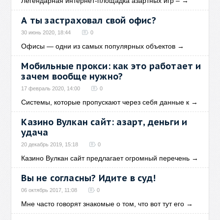
Легендарная интернет-площадка азартных игр –
→
А ты застраховал свой офис?
30 июнь 2020, 18:44
0
Офисы — одни из самых популярных объектов
→
Мобильные прокси: как это работает и
зачем вообще нужно?
17 февраль 2020, 14:00
0
Системы, которые пропускают через себя данные к
→
Казино Вулкан сайт: азарт, деньги и
удача
20 декабрь 2019, 15:18
0
Казино Вулкан сайт предлагает огромный перечень
→
Вы не согласны? Идите в суд!
06 октябрь 2017, 11:08
0
Мне часто говорят знакомые о том, что вот тут его
→