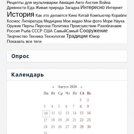
Рецепты для мультиварки
Авиация
Авто
Англия
Война
Интересно
Древности
Еда
Живая природа
Загадка
Интернет
История
Как это делается
Кино
Китай
Компьютер
Корабли
Космос
Литература
Медицина
Мое видео
Мои фото
Море
Наука
Оружие
Перлы
Персона
Политика
Происшествие
Разоблачаем
Сооружение
Россия
Рыба
СССР
США
СамыйСамый
Традиции
Творчество
Техника
Технологии
Юмор
Показать все теги
Опрос
Календарь
«
Август 2026 »
Пн
Вт
Ср
Чт
Пт
Сб
Вс
1
2
3
4
5
6
7
8
9
11
12
13
14
15
16
10
18
19
20
21
22
23
17
24
25
26
27
28
29
30
31