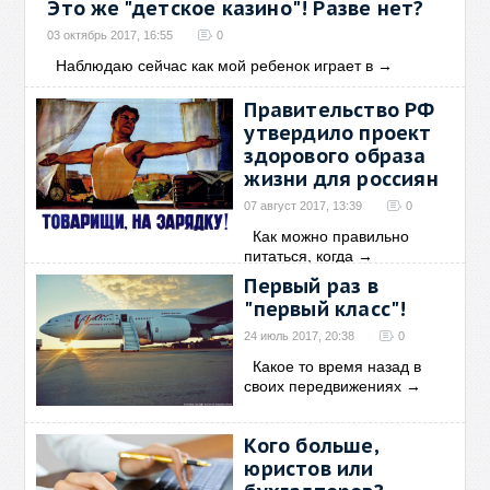
Это же "детское казино"! Разве нет?
03 октябрь 2017, 16:55
0
Наблюдаю сейчас как мой ребенок играет в
→
Правительство РФ
утвердило проект
здорового образа
жизни для россиян
07 август 2017, 13:39
0
Как можно правильно
питаться, когда
→
Первый раз в
"первый класс"!
24 июль 2017, 20:38
0
Какое то время назад в
своих передвижениях
→
Кого больше,
юристов или