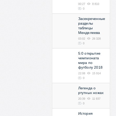
00:27
8 810
0
Засекреченные
разделы
таблицы
Менделеева
03:02
26 328
0
5:0 открытие
чемпионата
мира по
футболу 2018
22:08
15 914
0
Легенда о
ртутных ножах
20:39
11 937
0
История