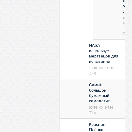
толь
одну
стор
16:05
28
50
0
NASA
использует
мертвецов для
испытаний
15:10
11 115
0
Самый
большой
бумажный
самолётик
00:54
9 734
0
Красная
Плёнка