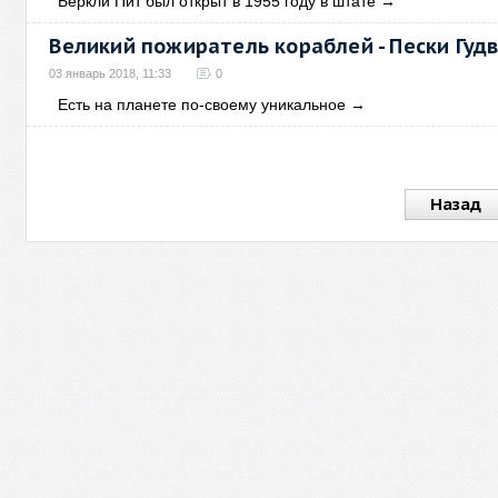
Беркли Пит был открыт в 1955 году в штате
→
Великий пожиратель кораблей - Пески Гуд
03 январь 2018, 11:33
0
Есть на планете по-своему уникальное
→
Назад