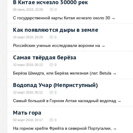
В Китае исчезло 30000 рек
06 июнь 2018, 22:06
0
С государственной карты Китая исчезло около 30
→
Как появляются дыры в земле
16 март 2018, 23:29
0
Российские ученые исследовали воронки на
→
Самая твёрдая берёза
10 март 2018, 00:13
0
Берёза Шмидта, или Берёза железная (лат. Betula
→
Водопад Учар (Неприступный)
10 март 2018, 00:12
0
Самый большой в Горном Алтае каскадный водопад
→
Мать гора
02 март 2018, 20:17
0
На горном хребте Фрейта в северной Португалии,
→