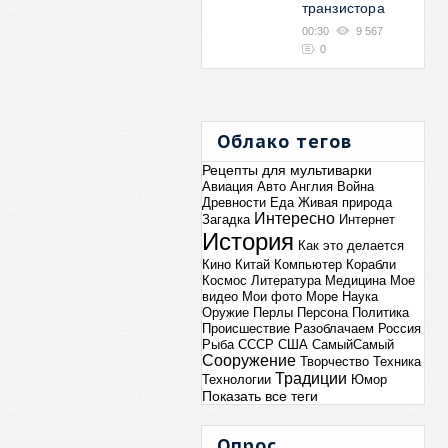
транзистора
00:30
9 567
0
Облако тегов
Рецепты для мультиварки
Авиация
Авто
Англия
Война
Древности
Еда
Живая природа
Интересно
Загадка
Интернет
История
Как это делается
Кино
Китай
Компьютер
Корабли
Космос
Литература
Медицина
Мое
видео
Мои фото
Море
Наука
Оружие
Перлы
Персона
Политика
Происшествие
Разоблачаем
Россия
Рыба
СССР
США
СамыйСамый
Сооружение
Творчество
Техника
Традиции
Технологии
Юмор
Показать все теги
Опрос