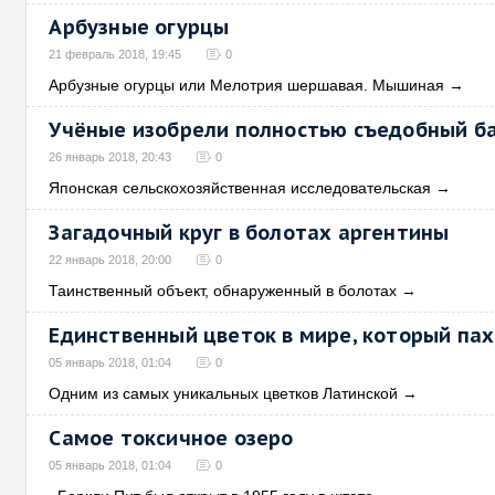
Арбузные огурцы
21 февраль 2018, 19:45
0
Арбузные огурцы или Мелотрия шершавая. Мышиная
→
Учёные изобрели полностью съедобный б
26 январь 2018, 20:43
0
Японская сельскохозяйственная исследовательская
→
Загадочный круг в болотах аргентины
22 январь 2018, 20:00
0
Таинственный объект, обнаруженный в болотах
→
Единственный цветок в мире, который па
05 январь 2018, 01:04
0
Одним из самых уникальных цветков Латинской
→
Самое токсичное озеро
05 январь 2018, 01:04
0