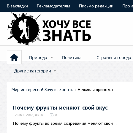
В закладки
Рекламодателям
Письмо редакции
Про 
Природа
Политика
Страны и города
Другие категории
Мир интересен! Хочу все знать
» Неживая природа
Почему фрукты меняют свой вкус
12 июнь 2018, 03:20
0
Почему фрукты во время созревания меняют свой
→