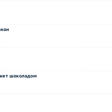
анан
хнет шоколадом