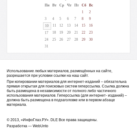
Пн
Вт
Ср
Чт
Пт
Сб
Вс
1
2
3
4
5
6
7
8
9
11
12
13
14
15
16
10
18
19
20
21
22
23
17
24
25
26
27
28
29
30
31
Использование любых материалов, размещённых на сайте,
разрешается при условии ссылки на наш сайт.
При копировании материалов для интернет-изданий – обязательна
прямая открытая для поисковых систем гиперссылка. Ссылка должна
быть размещена в независимости от полного либо частичного
использования материалов. Гиперссылка (для интернет- изданий) –
должна быть размещена в подзаголовке или в первом абзаце
материала.
© 2013, «ИнфоГлаз.РУ».
DLE
Все права защищены.
Разработка —
WebUnto