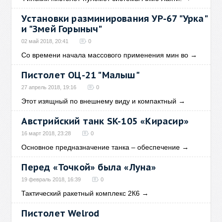
Установки разминирования УР-67 "Урка"
и "Змей Горыныч"
02 май 2018, 20:41
0
Со времени начала массового применения мин во
→
Пистолет ОЦ-21 "Малыш"
27 апрель 2018, 19:16
0
Этот изящный по внешнему виду и компактный
→
Австрийский танк SK-105 «Кирасир»
16 март 2018, 23:28
0
Основное предназначение танка – обеспечение
→
Перед «Точкой» была «Луна»
19 февраль 2018, 16:39
0
Тактический ракетный комплекс 2К6
→
Пистолет Welrod