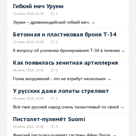
Гибкий меч Уруми
13 июнь 2018, 01:38
0
Уруми – древнеиндийский гибкий меч,
→
Бетонная и пластиковая броня Т-34
12 июнь 2018, 03:05
0
К вопросу об усилении бронирования Т-34 в течение
→
Как появилась зенитная артиллерия
06 июнь 2018, 14:30
0
Гонка вооружений - это не атрибут нескольких
→
У русских даже лопаты стреляют
05 июнь 2018, 13:49
0
Всё-таки русский народ очень талантливый по своей
→
Пистолет-пулемёт Suomi
03 июнь 2018, 23:30
0
Финский пистолет-пулемёт системы Аймо Лахти.
→