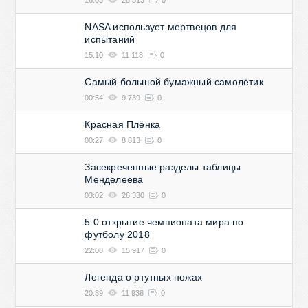
16:05
28 513
0
NASA использует мертвецов для
испытаний
15:10
11 118
0
Самый большой бумажный самолётик
00:54
9 739
0
Красная Плёнка
00:27
8 813
0
Засекреченные разделы таблицы
Менделеева
03:02
26 330
0
5:0 открытие чемпионата мира по
футболу 2018
22:08
15 917
0
Легенда о ртутных ножах
20:39
11 938
0