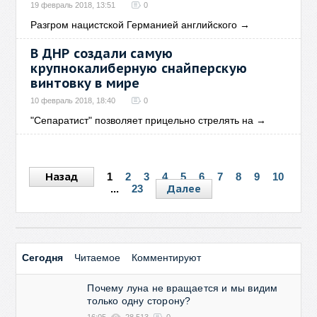
19 февраль 2018, 13:51
0
Разгром нацистской Германией английского
→
В ДНР создали самую
крупнокалиберную снайперскую
винтовку в мире
10 февраль 2018, 18:40
0
"Сепаратист" позволяет прицельно стрелять на
→
Назад
1
2
3
4
5
6
7
8
9
10
Далее
...
23
Сегодня
Читаемое
Комментируют
Почему луна не вращается и мы видим
только одну сторону?