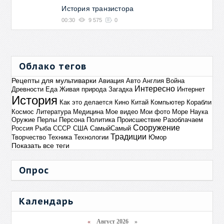
История транзистора
00:30
9 575
0
Облако тегов
Рецепты для мультиварки
Авиация
Авто
Англия
Война
Интересно
Древности
Еда
Живая природа
Загадка
Интернет
История
Как это делается
Кино
Китай
Компьютер
Корабли
Космос
Литература
Медицина
Мое видео
Мои фото
Море
Наука
Оружие
Перлы
Персона
Политика
Происшествие
Разоблачаем
Сооружение
Россия
Рыба
СССР
США
СамыйСамый
Традиции
Творчество
Техника
Технологии
Юмор
Показать все теги
Опрос
Календарь
«
Август 2026 »