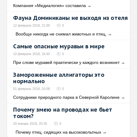
Компания «Медиалогия» составила
→
Фауна Доминиканы не выходя из отеля
12 февраль 2018, 21:00
0
Вообще никогда не снимал животных и птиц,
→
Самые опасные муравьи в мире
10 февраль 2018, 18:40
0
При слове муравей практически у каждого возникнет
→
Замороженные аллигаторы это
нормально
01 февраль 2018, 20:08
0
Сотрудники природного парка в Северной Каролине
→
Почему змею на проводах не бьет
током?
20 январь 2018, 20:35
0
Почему птиц, сидящих на высоковольтных
→