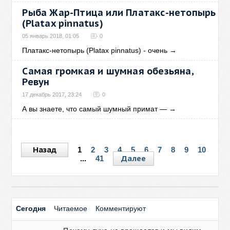
Рыба Жар-Птица или Платакс-нетопырь
(Platax pinnatus)
05 январь 2018, 01:05
0
Платакс-нетопырь (Platax pinnatus) - очень
→
Самая громкая и шумная обезьяна,
Ревун
17 декабрь 2017, 23:24
0
А вы знаете, что самый шумный примат —
→
Назад
1
2
3
4
5
6
7
8
9
10
Далее
...
41
Сегодня
Читаемое
Комментируют