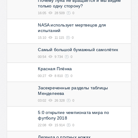
Почему луна не вращается и мы видим
только одну сторону?
16:05
28 509
0
NASA использует мертвецов для
испытаний
15:10
11 115
0
Самый большой бумажный самолётик
00:54
9 734
0
Красная Плёнка
00:27
8 810
0
Засекреченные разделы таблицы
Менделеева
03:02
26 328
0
5:0 открытие чемпионата мира по
футболу 2018
22:08
15 914
0
Легенда о ртутных ножах