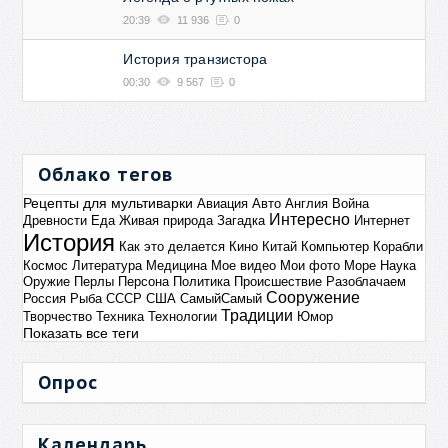
20:39
11 936
0
История транзистора
00:30
9 567
0
Облако тегов
Рецепты для мультиварки
Авиация
Авто
Англия
Война
Интересно
Древности
Еда
Живая природа
Загадка
Интернет
История
Как это делается
Кино
Китай
Компьютер
Корабли
Космос
Литература
Медицина
Мое видео
Мои фото
Море
Наука
Оружие
Перлы
Персона
Политика
Происшествие
Разоблачаем
Сооружение
Россия
Рыба
СССР
США
СамыйСамый
Традиции
Творчество
Техника
Технологии
Юмор
Показать все теги
Опрос
Календарь