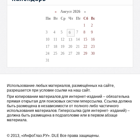
«
Август 2026 »
Пн
Вт
Ср
Чт
Пт
Сб
Вс
1
2
3
4
5
7
8
9
6
10
11
12
14
15
16
13
17
18
19
20
21
22
23
24
25
26
27
28
29
30
31
Использование любых материалов, размещённых на сайте,
разрешается при условии ссылки на наш сайт.
При копировании материалов для интернет-изданий – обязательна
прямая открытая для поисковых систем гиперссылка. Ссылка должна
быть размещена в независимости от полного либо частичного
использования материалов. Гиперссылка (для интернет- изданий) –
должна быть размещена в подзаголовке или в первом абзаце
материала.
© 2013, «ИнфоГлаз.РУ».
DLE
Все права защищены.