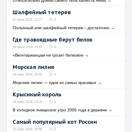
Относительно длины своего тела Калипта Анны
→
Шалфейный тетерев
11 июнь 2018, 22:27
0
Полынный или шалфейный тетерев – достаточно
→
Где травоядные берут белок
10 июнь 2018, 19:07
0
«Вегетарианцам не грозит белковое
→
Морская лилия
25 март 2018, 20:26
0
Морские лилии — одни из самых красивых
→
Крысиный король
16 март 2018, 23:28
0
В холодное январское утро 2005 года в деревне
→
Самый популярный кот России
15 март 2018, 18:46
0