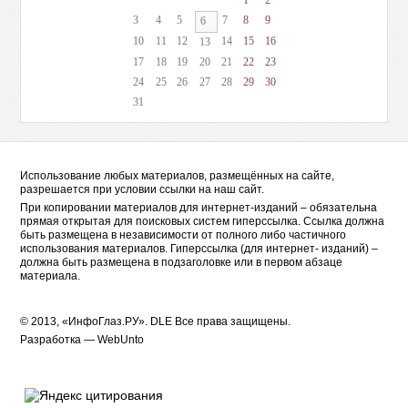
1
2
3
4
5
7
8
9
6
10
11
12
14
15
16
13
17
18
19
20
21
22
23
24
25
26
27
28
29
30
31
Использование любых материалов, размещённых на сайте,
разрешается при условии ссылки на наш сайт.
При копировании материалов для интернет-изданий – обязательна
прямая открытая для поисковых систем гиперссылка. Ссылка должна
быть размещена в независимости от полного либо частичного
использования материалов. Гиперссылка (для интернет- изданий) –
должна быть размещена в подзаголовке или в первом абзаце
материала.
© 2013, «ИнфоГлаз.РУ».
DLE
Все права защищены.
Разработка —
WebUnto