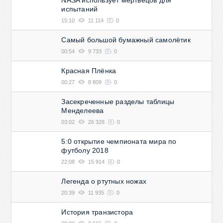
NASA использует мертвецов для
испытаний
15:10
11 114
0
Самый большой бумажный самолётик
00:54
9 733
0
Красная Плёнка
00:27
8 809
0
Засекреченные разделы таблицы
Менделеева
03:02
26 328
0
5:0 открытие чемпионата мира по
футболу 2018
22:08
15 914
0
Легенда о ртутных ножах
20:39
11 935
0
История транзистора