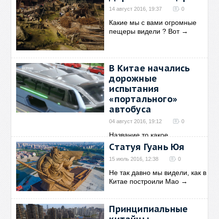
14 август 2016, 19:37
0
Какие мы с вами огромные
пещеры видели ? Вот
→
В Китае начались
дорожные
испытания
«портального»
автобуса
04 август 2016, 19:12
0
Название то какое
интересное - "портальный".
→
Статуя Гуань Юя
15 июль 2016, 12:38
0
Не так давно мы видели, как в
Китае построили Мао
→
Принципиальные