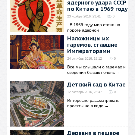
ядерного удара СССР
по Китаю в 1969 году
23 ноябрь 2016, 23:41
0
В 1969 году мир стоял на
пороге ядерной
→
Наложницы их
гаремов, ставшие
Императорами
24 октябрь 2016, 18:12
0
Все мы слышали о гаремах и
сведения бывают очень
→
Детский сад в Китае
12 октябрь 2016, 23:47
0
Интересно рассматривать
проекты не в виде
→
Деревня в пещере