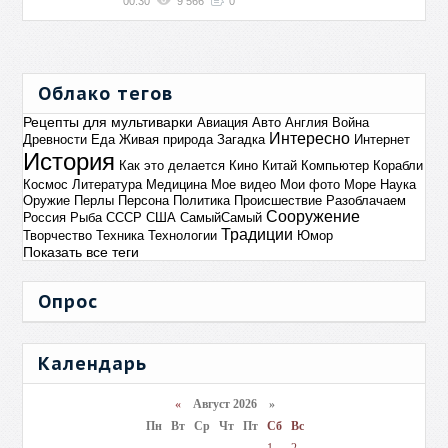
00:30
9 566
0
Облако тегов
Рецепты для мультиварки
Авиация
Авто
Англия
Война
Интересно
Древности
Еда
Живая природа
Загадка
Интернет
История
Как это делается
Кино
Китай
Компьютер
Корабли
Космос
Литература
Медицина
Мое видео
Мои фото
Море
Наука
Оружие
Перлы
Персона
Политика
Происшествие
Разоблачаем
Сооружение
Россия
Рыба
СССР
США
СамыйСамый
Традиции
Творчество
Техника
Технологии
Юмор
Показать все теги
Опрос
Календарь
«
Август 2026 »
Пн
Вт
Ср
Чт
Пт
Сб
Вс