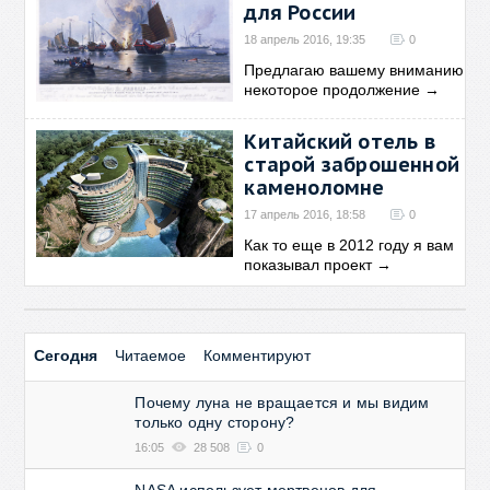
для России
18 апрель 2016, 19:35
0
Предлагаю вашему вниманию
некоторое продолжение
→
Китайский отель в
старой заброшенной
каменоломне
17 апрель 2016, 18:58
0
Как то еще в 2012 году я вам
показывал проект
→
Сегодня
Читаемое
Комментируют
Почему луна не вращается и мы видим
только одну сторону?
16:05
28 508
0