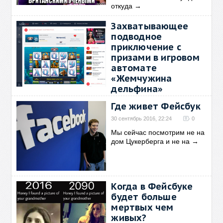
откуда
→
Захватывающее
подводное
приключение с
призами в игровом
автомате
«Жемчужина
дельфина»
24 октябрь 2016, 17:44
0
Где живет Фейсбук
Захватывающее подводное
30 сентябрь 2016, 22:24
0
приключение с призами в
→
Мы сейчас посмотрим не на
дом Цукерберга и не на
→
Когда в Фейсбуке
будет больше
мертвых чем
живых?