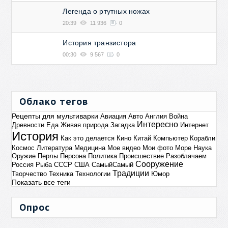
Легенда о ртутных ножах
20:39
11 936
0
История транзистора
00:30
9 567
0
Облако тегов
Рецепты для мультиварки
Авиация
Авто
Англия
Война
Интересно
Древности
Еда
Живая природа
Загадка
Интернет
История
Как это делается
Кино
Китай
Компьютер
Корабли
Космос
Литература
Медицина
Мое видео
Мои фото
Море
Наука
Оружие
Перлы
Персона
Политика
Происшествие
Разоблачаем
Сооружение
Россия
Рыба
СССР
США
СамыйСамый
Традиции
Творчество
Техника
Технологии
Юмор
Показать все теги
Опрос