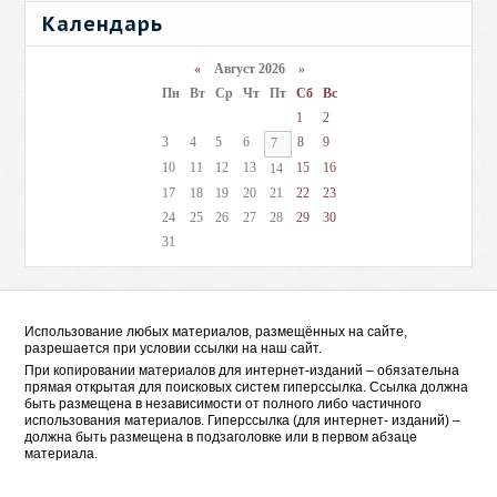
Календарь
«
Август 2026 »
Пн
Вт
Ср
Чт
Пт
Сб
Вс
1
2
3
4
5
6
8
9
7
10
11
12
13
15
16
14
17
18
19
20
21
22
23
24
25
26
27
28
29
30
31
Использование любых материалов, размещённых на сайте,
разрешается при условии ссылки на наш сайт.
При копировании материалов для интернет-изданий – обязательна
прямая открытая для поисковых систем гиперссылка. Ссылка должна
быть размещена в независимости от полного либо частичного
использования материалов. Гиперссылка (для интернет- изданий) –
должна быть размещена в подзаголовке или в первом абзаце
материала.