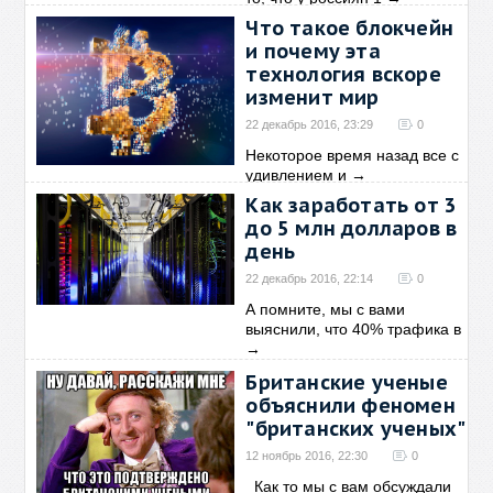
Что такое блокчейн
и почему эта
технология вскоре
изменит мир
22 декабрь 2016, 23:29
0
Некоторое время назад все с
удивлением и
→
Как заработать от 3
до 5 млн долларов в
день
22 декабрь 2016, 22:14
0
А помните, мы с вами
выяснили, что 40% трафика в
→
Британские ученые
объяснили феномен
"британских ученых"
12 ноябрь 2016, 22:30
0
Как то мы с вам обсуждали