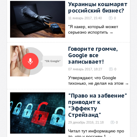
Украинцы кошмарят
российский бизнес?
11 январь 2017, 15:40
0
"Я хакер, который может
серьезно испортить
→
Говорите громче,
Google все
записывает!
07 январь 2017, 18:27
0
Утверждают, что Google
тихонько, не делая на этом
→
"Право на забвение"
приводит к
"Эффекту
Стрейзанд"
29 декабрь 2016, 21:18
0
Читал тут информацию про
то, что у россиян 1
→