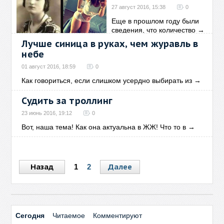
27 август 2016, 15:38
0
Еще в прошлом году были
сведения, что количество
→
Лучше синица в руках, чем журавль в
небе
01 август 2016, 18:59
0
Как говориться, если слишком усердно выбирать из
→
Судить за троллинг
23 июнь 2016, 19:12
0
Вот, наша тема! Как она актуальна в ЖЖ! Что то в
→
Назад
Далее
1
2
Сегодня
Читаемое
Комментируют