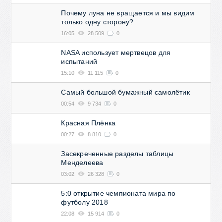
Почему луна не вращается и мы видим
только одну сторону?
16:05
28 509
0
NASA использует мертвецов для
испытаний
15:10
11 115
0
Самый большой бумажный самолётик
00:54
9 734
0
Красная Плёнка
00:27
8 810
0
Засекреченные разделы таблицы
Менделеева
03:02
26 328
0
5:0 открытие чемпионата мира по
футболу 2018
22:08
15 914
0