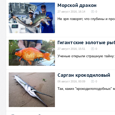
Морской дракон
27 август 2016, 16:14
0
Не зря говорят, что глубины и п
Гигантские золотые ры
27 август 2016, 15:51
0
Ученые открыли страшную тайну:
Сарган крокодиловый
06 август 2016, 00:09
0
Так, каких "крокодилоподобных" 