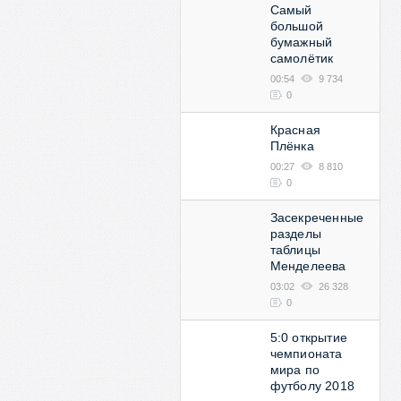
Самый
большой
бумажный
самолётик
00:54
9 734
0
Красная
Плёнка
00:27
8 810
0
Засекреченные
разделы
таблицы
Менделеева
03:02
26 328
0
5:0 открытие
чемпионата
мира по
футболу 2018