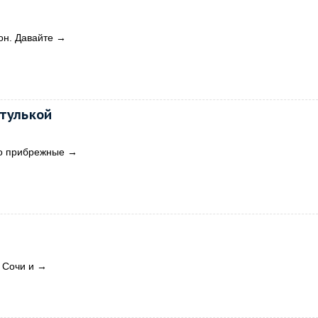
он. Давайте
→
стулькой
это прибрежные
→
 Сочи и
→