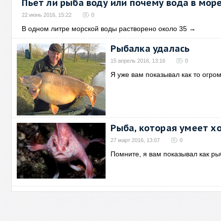
Пьет ли рыба воду или почему вода в море
22 июнь 2016, 15:22
0
В одном литре морской воды растворено около 35
→
Рыбалка удалась
15 апрель 2016, 13:16
0
Я уже вам показывал как то огро
Рыба, которая умеет х
27 март 2016, 13:07
0
Помните, я вам показывал как ры