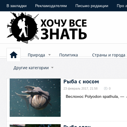
В закладки
Рекламодателям
Письмо редакции
Про 
Природа
Политика
Страны и города
Другие категории
Рыба с носом
23 февраль 2017, 21:58
0
Веслонос Polyodon spathula, —