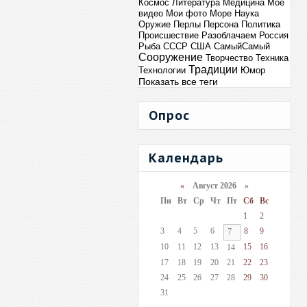
Космос
Литература
Медицина
Мое
видео
Мои фото
Море
Наука
Оружие
Перлы
Персона
Политика
Происшествие
Разоблачаем
Россия
Рыба
СССР
США
СамыйСамый
Сооружение
Творчество
Техника
Традиции
Технологии
Юмор
Показать все теги
Опрос
Календарь
«
Август 2026 »
Пн
Вт
Ср
Чт
Пт
Сб
Вс
1
2
3
4
5
6
8
9
7
10
11
12
13
15
16
14
17
18
19
20
21
22
23
24
25
26
27
28
29
30
31