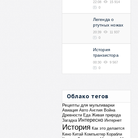
22:08
15 914
0
Легенда о
ртутных ножах
20:39
11 937
0
История
транзистора
00:30
9 567
0
Облако тегов
Рецепты для мультиварки
Авиация
Авто
Англия
Война
Древности
Еда
Живая природа
Интересно
Загадка
Интернет
История
Как это делается
Кино
Китай
Компьютер
Корабли