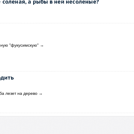
 соленая, а рыбы в ней несоленые?
мную "фукусимскую"
→
одить
ба лезет на дерево
→