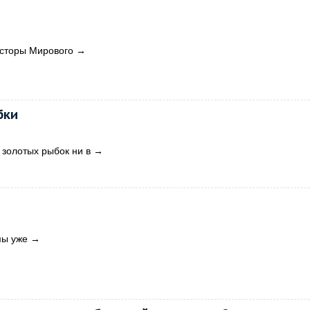
росторы Мирового
→
бки
 золотых рыбок ни в
→
мы уже
→