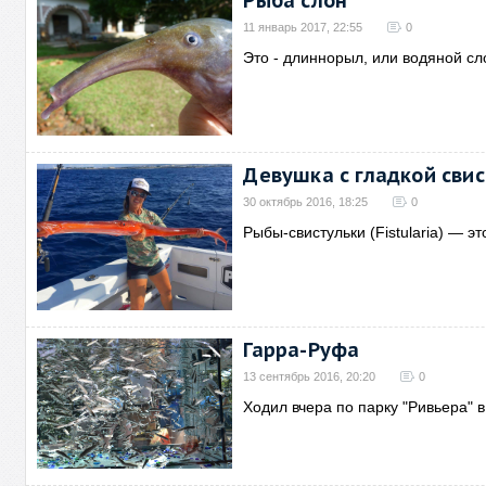
Рыба слон
11 январь 2017, 22:55
0
Это - длиннорыл, или водяной сл
Девушка с гладкой сви
30 октябрь 2016, 18:25
0
Рыбы-свистульки (Fistularia) — 
Гарра-Руфа
13 сентябрь 2016, 20:20
0
Ходил вчера по парку "Ривьера" в