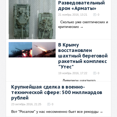
Разведовательный
дрон «Арматы»
21 ноябрь 2016, 13:21
0
Сколько уже скептических и
критических
→
В Крыму
восстановлен
шахтный береговой
ракетный комплекс
"Утес"
19 ноябрь 2016, 17:22
0
Дивизион шахтного
берегового
→
Крупнейшая сделка в военно-
технической сфере: 500 миллиардов
рублей
23 октябрь 2016, 21:25
0
Вот "Росатом" у нас несомненно бьет все рекорды
→