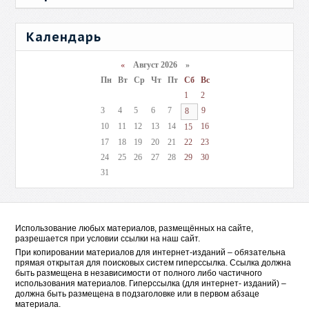
Календарь
«
Август 2026 »
Пн
Вт
Ср
Чт
Пт
Сб
Вс
1
2
3
4
5
6
7
9
8
10
11
12
13
14
16
15
17
18
19
20
21
22
23
24
25
26
27
28
29
30
31
Использование любых материалов, размещённых на сайте,
разрешается при условии ссылки на наш сайт.
При копировании материалов для интернет-изданий – обязательна
прямая открытая для поисковых систем гиперссылка. Ссылка должна
быть размещена в независимости от полного либо частичного
использования материалов. Гиперссылка (для интернет- изданий) –
должна быть размещена в подзаголовке или в первом абзаце
материала.