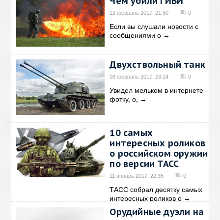
Чем убили ГИВИ
12 февраль 2017, 21:50
0
Если вы слушали новости с
сообщениями о
→
Двухствольный танк
08 февраль 2017, 23:24
0
Увидел мельком в интернете
фотку, о,
→
10 самых
интересных роликов
о российском оружии
по версии ТАСС
11 январь 2017, 22:35
0
ТАСС собрал десятку самых
интересных роликов о
→
Орудийные дуэли на