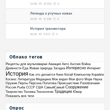
22:08
15 915
0
Легенда о ртутных ножах
20:39
11 938
0
История транзистора
00:30
9 573
0
Облако тегов
Рецепты для мультиварки
Авиация
Авто
Англия
Война
Интересно
Древности
Еда
Живая природа
Загадка
Интернет
История
Как это делается
Кино
Китай
Компьютер
Корабли
Космос
Литература
Медицина
Мое видео
Мои фото
Море
Наука
Оружие
Перлы
Персона
Политика
Происшествие
Разоблачаем
Сооружение
Россия
Рыба
СССР
США
СамыйСамый
Традиции
Творчество
Техника
Технологии
Юмор
Показать все теги
Опрос