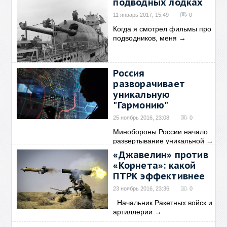
подводных лодках
11 январь 2017, 15:49
0
Когда я смотрел фильмы про
подводников, меня
→
Россия
разворачивает
уникальную
"Гармонию"
25 ноябрь 2016, 23:08
0
Минобороны России начало
развертывание уникальной
→
«Джавелин» против
«Корнета»: какой
ПТРК эффективнее
23 ноябрь 2016, 23:36
0
Начальник Ракетных войск и
артиллерии
→