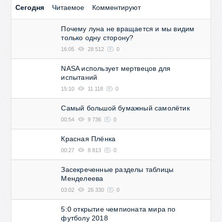
Сегодня
Читаемое
Комментируют
Почему луна не вращается и мы видим
только одну сторону?
16:05
28 512
0
NASA использует мертвецов для
испытаний
15:10
11 118
0
Самый большой бумажный самолётик
00:54
9 736
0
Красная Плёнка
00:27
8 813
0
Засекреченные разделы таблицы
Менделеева
03:02
26 330
0
5:0 открытие чемпионата мира по
футболу 2018