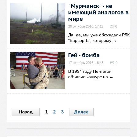
"Мурманск" - не
имеющий аналогов в
мире
20 октябрь 2016, 17:11
0
Да, да, мы уже обсуждали РЛК
"Барьер-Е", которому
→
Гей - бомба
17 октябрь 2016, 18:43
0
В 1994 году Пентагон
объявил конкурс на
→
Назад
Далее
1
2
3