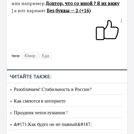
или например
Доктор, что со мной ? Я их вижу
!
а вот вариант
Без буквы — 2 (+16)
1
теги:
Юмор
Еда
ЧИТАЙТЕ ТАКЖЕ:
» Разоблачаем! Стабильность в России?
» Как смеются в интернете
» Праздник непослушания !
» &#171;Как будто он не пьяный&#187;