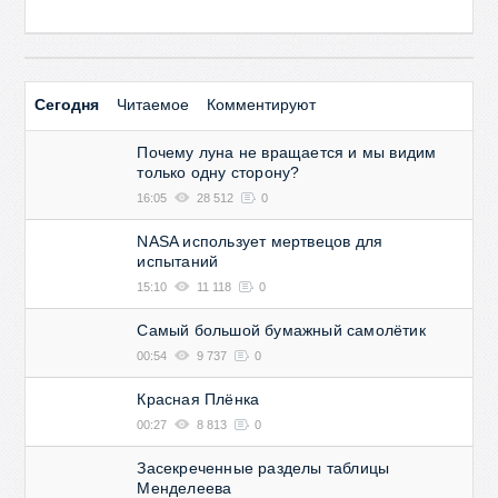
Сегодня
Читаемое
Комментируют
Почему луна не вращается и мы видим
только одну сторону?
16:05
28 512
0
NASA использует мертвецов для
испытаний
15:10
11 118
0
Самый большой бумажный самолётик
00:54
9 737
0
Красная Плёнка
00:27
8 813
0
Засекреченные разделы таблицы
Менделеева