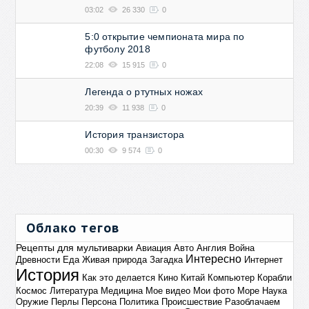
03:02
26 330
0
5:0 открытие чемпионата мира по
футболу 2018
22:08
15 915
0
Легенда о ртутных ножах
20:39
11 938
0
История транзистора
00:30
9 574
0
Облако тегов
Рецепты для мультиварки
Авиация
Авто
Англия
Война
Интересно
Древности
Еда
Живая природа
Загадка
Интернет
История
Как это делается
Кино
Китай
Компьютер
Корабли
Космос
Литература
Медицина
Мое видео
Мои фото
Море
Наука
Оружие
Перлы
Персона
Политика
Происшествие
Разоблачаем