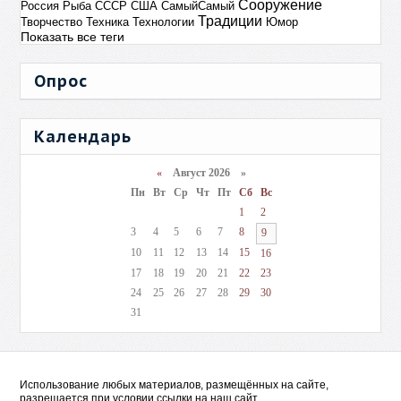
Сооружение
Россия
Рыба
СССР
США
СамыйСамый
Традиции
Творчество
Техника
Технологии
Юмор
Показать все теги
Опрос
Календарь
«
Август 2026 »
Пн
Вт
Ср
Чт
Пт
Сб
Вс
1
2
3
4
5
6
7
8
9
10
11
12
13
14
15
16
17
18
19
20
21
22
23
24
25
26
27
28
29
30
31
Использование любых материалов, размещённых на сайте,
разрешается при условии ссылки на наш сайт.